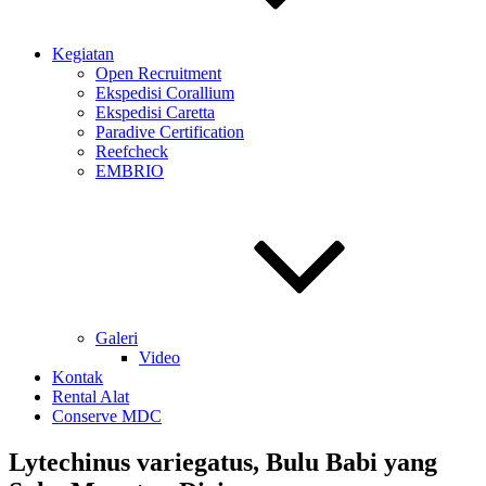
Kegiatan
Open Recruitment
Ekspedisi Corallium
Ekspedisi Caretta
Paradive Certification
Reefcheck
EMBRIO
Galeri
Video
Kontak
Rental Alat
Conserve MDC
Lytechinus variegatus, Bulu Babi yang