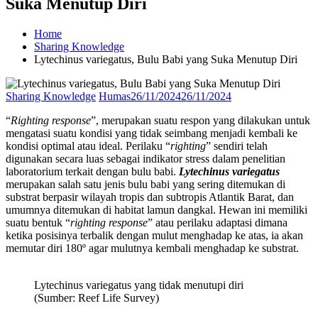
Suka Menutup Diri
Home
Sharing Knowledge
Lytechinus variegatus, Bulu Babi yang Suka Menutup Diri
Sharing Knowledge
Humas
26/11/2024
26/11/2024
“
Righting response
”, merupakan suatu respon yang dilakukan untuk
mengatasi suatu kondisi yang tidak seimbang menjadi kembali ke
kondisi optimal atau ideal. Perilaku “
righting
” sendiri telah
digunakan secara luas sebagai indikator stress dalam penelitian
laboratorium terkait dengan bulu babi.
Lytechinus variegatus
merupakan salah satu jenis bulu babi yang sering ditemukan di
substrat berpasir wilayah tropis dan subtropis Atlantik Barat, dan
umumnya ditemukan di habitat lamun dangkal. Hewan ini memiliki
suatu bentuk “
righting response
” atau perilaku adaptasi dimana
ketika posisinya terbalik dengan mulut menghadap ke atas, ia akan
memutar diri 180º agar mulutnya kembali menghadap ke substrat.
Lytechinus variegatus yang tidak menutupi diri
(Sumber: Reef Life Survey)