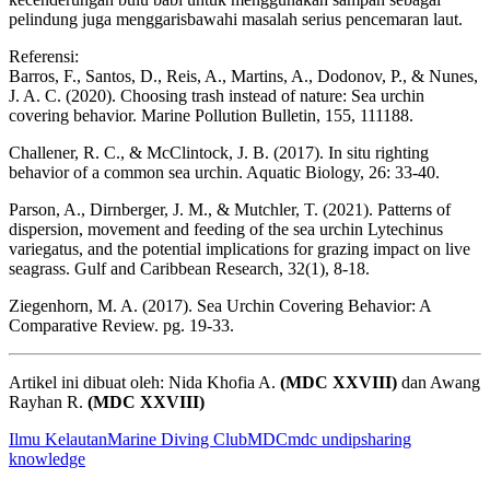
pelindung juga menggarisbawahi masalah serius pencemaran laut.
Referensi:
Barros, F., Santos, D., Reis, A., Martins, A., Dodonov, P., & Nunes,
J. A. C. (2020). Choosing trash instead of nature: Sea urchin
covering behavior. Marine Pollution Bulletin, 155, 111188.
Challener, R. C., & McClintock, J. B. (2017). In situ righting
behavior of a common sea urchin. Aquatic Biology, 26: 33-40.
Parson, A., Dirnberger, J. M., & Mutchler, T. (2021). Patterns of
dispersion, movement and feeding of the sea urchin Lytechinus
variegatus, and the potential implications for grazing impact on live
seagrass. Gulf and Caribbean Research, 32(1), 8-18.
Ziegenhorn, M. A. (2017). Sea Urchin Covering Behavior: A
Comparative Review. pg. 19-33.
Artikel ini dibuat oleh: Nida Khofia A.
(MDC XXVIII)
dan Awang
Rayhan R.
(MDC XXVIII)
Ilmu Kelautan
Marine Diving Club
MDC
mdc undip
sharing
knowledge