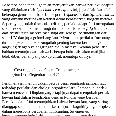
Beberapa penelitian juga telah menyebutkan bahwa perilaku adaptif
yang dilakukan oleh
Lytechinus variegatus
ini, juga dilakukan oleh
beberapa genus bulu babi lain seperti
Tripneustes
dan
Sphaerechinus
yang dimana merupakan kerabat dekat berdasarkan filogeni mereka.
Seperti yang sudah disebutkan diatas, perilaku adaptif ini merupakan
suatu reaksi untuk melindungi diri, dan terutama bagi
Lytechinus
dan
Tripneustes
, mereka menutupi diri sebagai perlindungan dari
sinar UV dan juga gelombang laut. Memahami perilaku “menutup
diri” ini pada bulu babi sangatlah penting karena berhubungan
langsung dengan kelangsungan hidup mereka. Sebuah penelitian
bahkan menunjukkan bahwa beberapa bulu babi akan mati jika
tidak diberi bahan yang cukup untuk menutupi dirinya.
“Covering behavior” oleh Tripneustes gratilla
(Sumber: Ziegenhorn, 2017)
Fenomena ini menunjukkan betapa besar pengaruh sampah laut
terhadap perilaku dan ekologi organisme laut. Sampah laut tidak
hanya mencemari lingkungan, tetapi juga dapat mengubah perilaku
hewan laut dalam beradaptasi dengan kondisi yang berubah.
Perilaku adaptif ini menunjukkan bahwa hewan laut, yang sering
dianggap sederhana, memiliki kemampuan kognitif yang kompleks
dalam merespons perubahan lingkungan. Sayangnya,
kecenderungan bulu babi untuk menggunakan sampah sebagai