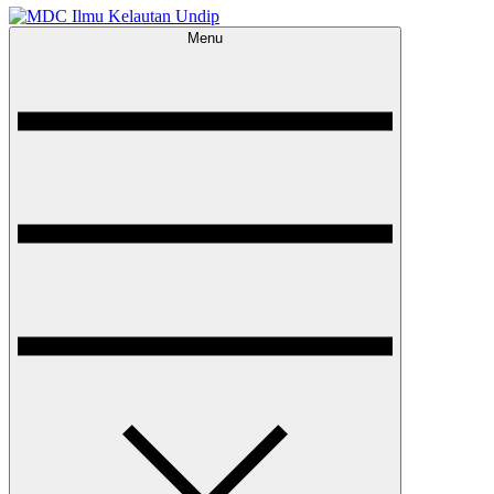
Menu
MDC Ilmu Kelautan Undip
Scientific – Education – Conservation