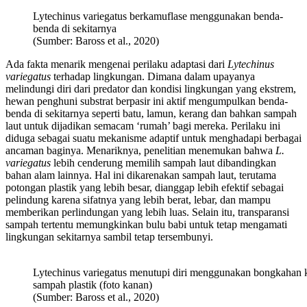
Lytechinus variegatus berkamuflase menggunakan benda-
benda di sekitarnya
(Sumber: Baross et al., 2020)
Ada fakta menarik mengenai perilaku adaptasi dari
Lytechinus
variegatus
terhadap lingkungan. Dimana dalam upayanya
melindungi diri dari predator dan kondisi lingkungan yang ekstrem,
hewan penghuni substrat berpasir ini aktif mengumpulkan benda-
benda di sekitarnya seperti batu, lamun, kerang dan bahkan sampah
laut untuk dijadikan semacam ‘rumah’ bagi mereka. Perilaku ini
diduga sebagai suatu mekanisme adaptif untuk menghadapi berbagai
ancaman baginya. Menariknya, penelitian menemukan bahwa
L.
variegatus
lebih cenderung memilih sampah laut dibandingkan
bahan alam lainnya. Hal ini dikarenakan sampah laut, terutama
potongan plastik yang lebih besar, dianggap lebih efektif sebagai
pelindung karena sifatnya yang lebih berat, lebar, dan mampu
memberikan perlindungan yang lebih luas. Selain itu, transparansi
sampah tertentu memungkinkan bulu babi untuk tetap mengamati
lingkungan sekitarnya sambil tetap tersembunyi.
Lytechinus variegatus menutupi diri menggunakan bongkahan ka
sampah plastik (foto kanan)
(Sumber: Baross et al., 2020)