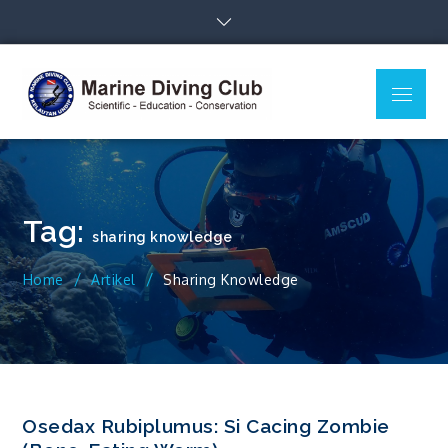
Skip
to
content
Menu
MDC Ilmu
Scientific – Education –
Kelautan
Conservation
Undip
Tag:
sharing knowledge
Home
Artikel
Sharing Knowledge
Osedax Rubiplumus: Si Cacing Zombie