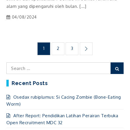
alam yang dipengaruhi oleh bulan. […]
04/08/2024
Posts
1
2
3
navigation
Search
Sear
for:
Recent Posts
Osedax rubiplumus: Si Cacing Zombie (Bone-Eating
Worm)
After Report: Pendidikan Latihan Perairan Terbuka
Open Recruitment MDC 32