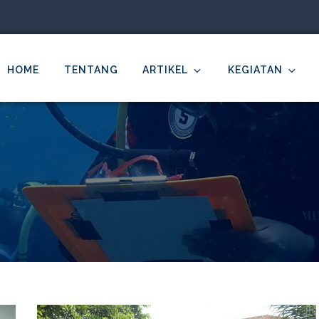
HOME
TENTANG
ARTIKEL
KEGIATAN
MDC Ilmu Kelautan Undip
cientific – Education – Conservation