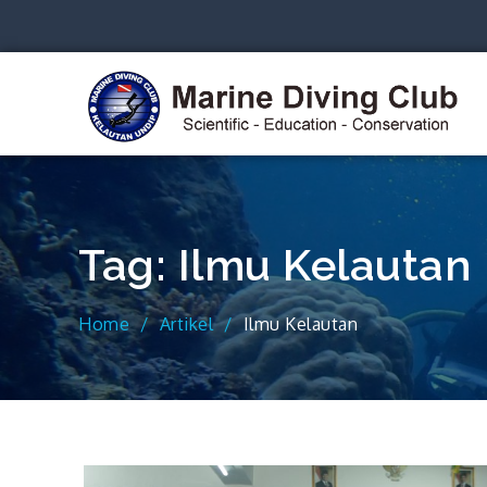
Skip
to
content
S
Tag:
Ilmu Kelautan
Home
Artikel
Ilmu Kelautan