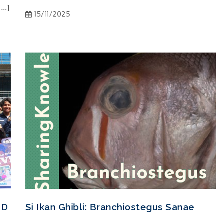
[…]
15/11/2025
FD
Si Ikan Ghibli: Branchiostegus Sanae