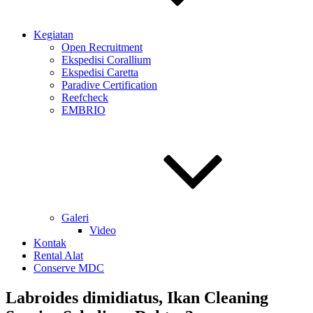
Kegiatan
Open Recruitment
Ekspedisi Corallium
Ekspedisi Caretta
Paradive Certification
Reefcheck
EMBRIO
Galeri
Video
Kontak
Rental Alat
Conserve MDC
Labroides dimidiatus, Ikan Cleaning