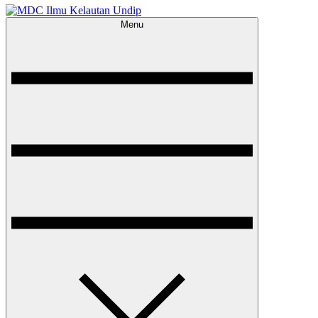
Menu
MDC Ilmu Kelautan Undip
Scientific – Education – Conservation