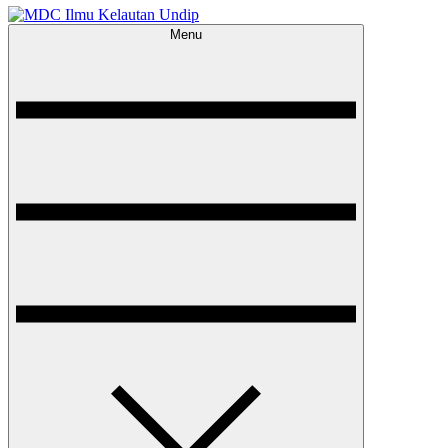
Menu
MDC Ilmu Kelautan Undip
Scientific – Education – Conservation