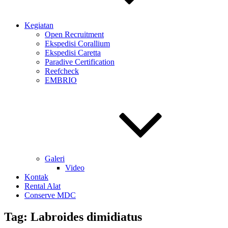
Kegiatan
Open Recruitment
Ekspedisi Corallium
Ekspedisi Caretta
Paradive Certification
Reefcheck
EMBRIO
Galeri
Video
Kontak
Rental Alat
Conserve MDC
Tag:
Labroides dimidiatus