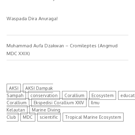
Waspada Dira Anuraga!
Muhammad Aufa Dzakwan – Cromileptes (Angmud
MDC XXIX)
AKSI
AKSI Dampak
Sampah
Conservation
Corallium
Ecosystem
Educat
Corallium
Ekspedisi Corallium XXIV
Ilmu
Kelautan
Marine Diving
Club
MDC
Scientific
Tropical Marine Ecosystem