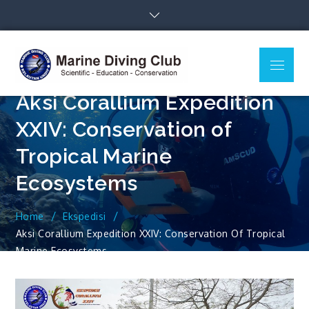
Skip
to
content
Menu
MDC Ilmu
Scientific – Education –
Kelautan
Conservation
Aksi Corallium Expedition
Undip
XXIV: Conservation of
Tropical Marine
Ecosystems
Home
Ekspedisi
Aksi Corallium Expedition XXIV: Conservation Of Tropical
Marine Ecosystems