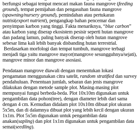
berfungsi sebagai tempat mencari makan fauna mangrove (
feeding
ground
), tempat pemijahan dan pengasuhan fauna mangrove
(
spawning/nursery ground
), pemindahan atau pertukaran
nutrisi(
export nutrient
)
,
pengangkap bahan pencemar dan
penyimpan karbon yang tinggi. Fakta menariknya, “
blue carbon
”
atau karbon yang diserap ekosistem pesisir seperti hutan mangrove
dan padang lamun, paling banyak diserap oleh hutan mangrove
sebesar lima kali lebih banyak disbanding hutan terrestrial.
Berdasarkan morfologi dan tempat tumbuh, mangrove terbagi
menjadi tiga yaitu mangrove mayor(mangrove sesungguhnya/sejati),
mangrove minor dan mangrove asosiasi.
Pendataan mangrove diawali dengan menentukan lokasi
pengamatan menggunakan citra satelit,
random stratified
dan survey
pendahuluan. Penentuan jumlah, sebaran dan jenis mangrove
dilakukan dengan metode sample plot. Masing-masing plot
mempunyai fungsi berbeda-beda. Plot 10x10m digunakan untuk
pengambilan data pohon(tree), dengan diameter lebih dari sama
dengan 4 cm. Kemudian didalam plot 10x10m dibuat plot ukuran
5x5m, dan di dalamnya dibuat plot yang lebih kecil dengan ukuran
1x1m. Plot 5x5m digunakan untuk pengambilan data
anakan(
sapling
) dan plot 1x1m digunakan untuk pengambilan data
semai(
seedling
).