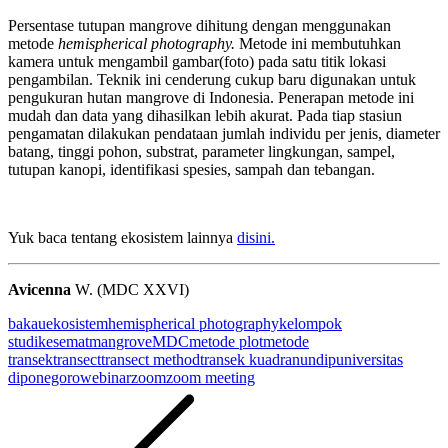
Persentase tutupan mangrove dihitung dengan menggunakan
metode
hemispherical photography.
Metode ini membutuhkan
kamera untuk mengambil gambar(foto) pada satu titik lokasi
pengambilan. Teknik ini cenderung cukup baru digunakan untuk
pengukuran hutan mangrove di Indonesia. Penerapan metode ini
mudah dan data yang dihasilkan lebih akurat. Pada tiap stasiun
pengamatan dilakukan pendataan jumlah individu per jenis, diameter
batang, tinggi pohon, substrat, parameter lingkungan, sampel,
tutupan kanopi, identifikasi spesies, sampah dan tebangan.
Yuk baca tentang ekosistem lainnya
disini.
Avicenna
W. (MDC XXVI)
bakau
ekosistem
hemispherical photography
kelompok
studi
kesemat
mangrove
MDC
metode plot
metode
transek
transect
transect method
transek kuadran
undip
universitas
diponegoro
webinar
zoom
zoom meeting
Post
navigation