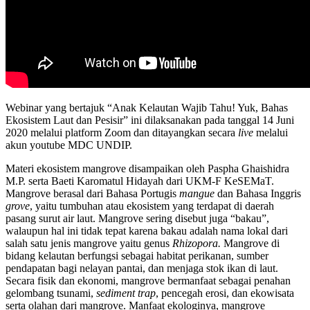
Webinar yang bertajuk “Anak Kelautan Wajib Tahu! Yuk, Bahas
Ekosistem Laut dan Pesisir” ini dilaksanakan pada tanggal 14 Juni
2020 melalui platform Zoom dan ditayangkan secara
live
melalui
akun youtube MDC UNDIP.
Materi ekosistem mangrove disampaikan oleh Paspha Ghaishidra
M.P. serta Baeti Karomatul Hidayah dari UKM-F KeSEMaT.
Mangrove berasal dari Bahasa Portugis
mangue
dan Bahasa Inggris
grove
, yaitu tumbuhan atau ekosistem yang terdapat di daerah
pasang surut air laut. Mangrove sering disebut juga “bakau”,
walaupun hal ini tidak tepat karena bakau adalah nama lokal dari
salah satu jenis mangrove yaitu genus
Rhizopora.
Mangrove di
bidang kelautan berfungsi sebagai habitat perikanan, sumber
pendapatan bagi nelayan pantai, dan menjaga stok ikan di laut.
Secara fisik dan ekonomi, mangrove bermanfaat sebagai penahan
gelombang tsunami,
sediment trap
, pencegah erosi, dan ekowisata
serta olahan dari mangrove. Manfaat ekologinya, mangrove