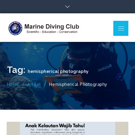
Skip
to
content
Menu
MDC Ilmu
Scientific – Education –
Kelautan
Conservation
Undip
Tag:
hemispherical photography
Home
Artikel
Hemispherical Photography