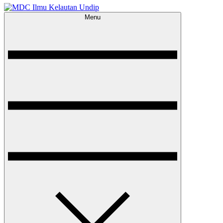
Menu
MDC Ilmu Kelautan Undip
Scientific – Education – Conservation