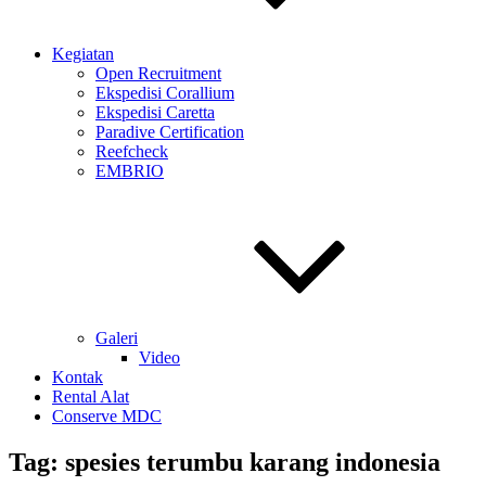
Kegiatan
Open Recruitment
Ekspedisi Corallium
Ekspedisi Caretta
Paradive Certification
Reefcheck
EMBRIO
Galeri
Video
Kontak
Rental Alat
Conserve MDC
Tag:
spesies terumbu karang indonesia