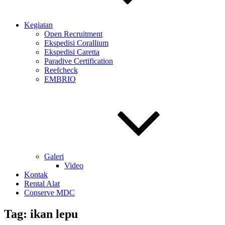
Kegiatan
Open Recruitment
Ekspedisi Corallium
Ekspedisi Caretta
Paradive Certification
Reefcheck
EMBRIO
Galeri
Video
Kontak
Rental Alat
Conserve MDC
Tag:
ikan lepu