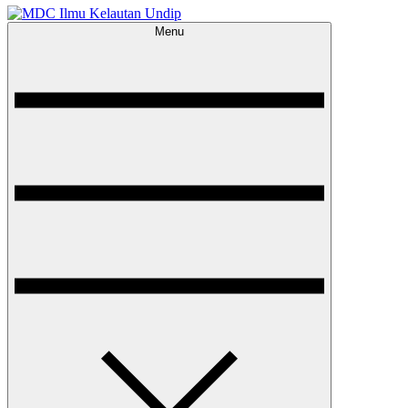
Menu
MDC Ilmu Kelautan Undip
Scientific – Education – Conservation