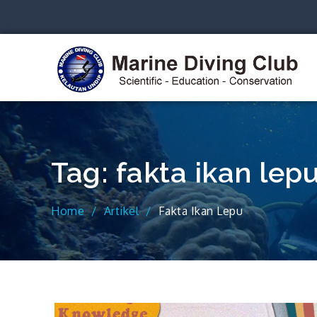
Skip
to
content
S
Tag:
fakta ikan lep
Home
Artikel
Fakta Ikan Lepu