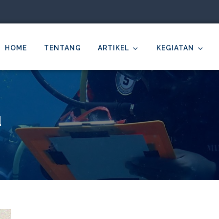
HOME
TENTANG
ARTIKEL
KEGIATAN
MDC Ilmu Kelautan Undip
cientific – Education – Conservation
u