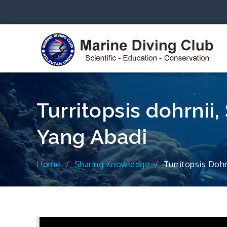
Skip
to
content
S
Turritopsis dohrnii,
Yang Abadi
Home
Sharing Knowledge
Turritopsis Dohr