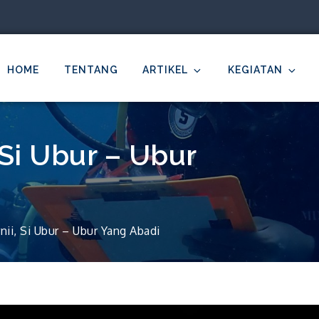
HOME
TENTANG
ARTIKEL
KEGIATAN
MDC Ilmu Kelautan Undip
cientific – Education – Conservation
 Si Ubur – Ubur
nii, Si Ubur – Ubur Yang Abadi