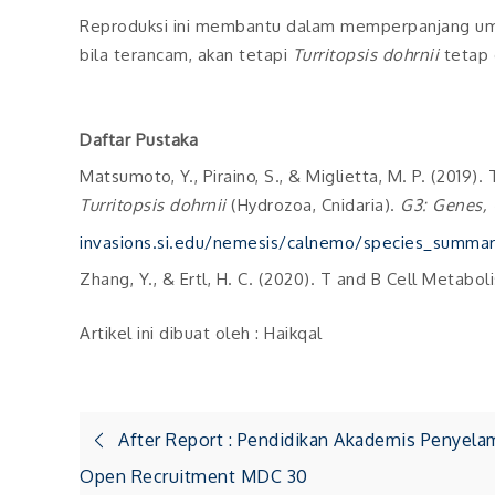
Reproduksi ini membantu dalam memperpanjang u
bila terancam, akan tetapi
Turritopsis dohrnii
tetap 
Daftar Pustaka
Matsumoto, Y., Piraino, S., & Miglietta, M. P. (2019
Turritopsis dohrnii
(Hydrozoa, Cnidaria).
G3: Genes,
invasions.si.edu/nemesis/calnemo/species_summa
Zhang, Y., & Ertl, H. C. (2020). T and B Cell Metabo
Artikel ini dibuat oleh : Haikqal
Post
After Report : Pendidikan Akademis Penyel
Open Recruitment MDC 30