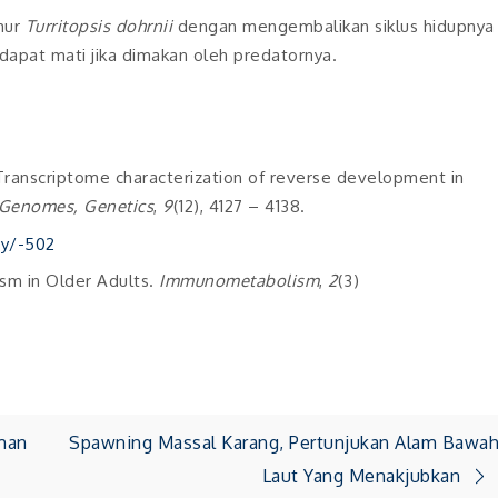
mur
Turritopsis dohrnii
dengan mengembalikan siklus hidupnya
dapat mati jika dimakan oleh predatornya.
). Transcriptome characterization of reverse development in
 Genomes, Genetics
,
9
(12), 4127 – 4138.
ry/-502
lism in Older Adults.
Immunometabolism
,
2
(3)
aman
Spawning Massal Karang, Pertunjukan Alam Bawa
Laut Yang Menakjubkan