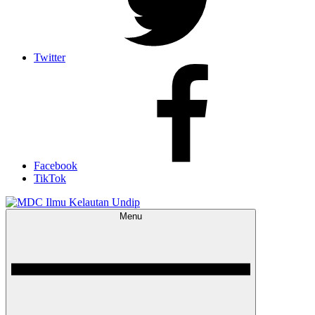
Twitter
Facebook
TikTok
Menu
MDC Ilmu Kelautan Undip
Scientific – Education – Conservation