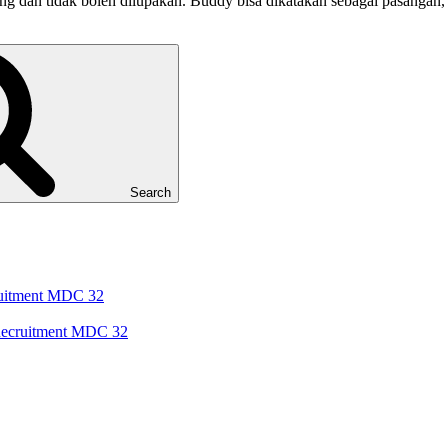
 dan tidak boleh dilupakan. Buddy bisa dikatakan sebagai pasangan, 
Search
cruitment MDC 32
 Recruitment MDC 32