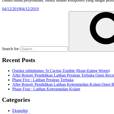
Dalam dunia penyelaman, buddy adalah komponen yang sangat penting
04/12/2019
04/12/2019
Search for:
Recent Posts
Osedax rubiplumus: Si Cacing Zombie (Bone-Eating Worm)
After Report: Pendidikan Latihan Perairan Terbuka Open Re
Phase Five : Latihan Perairan Terbuka
After Report: Pendidikan Latihan Keterampilan Kolam Open
Phase Four : Latihan Keterampilan Kolam
Categories
Ekspedisi