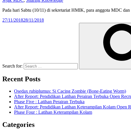
Jejak MDC
,
Sharing Knowledge
Pada hari Sabtu (10/11) di sekretariat HMIK, para anggota MDC
27/11/2018
28/11/2018
Search for:
Recent Posts
Osedax rubiplumus: Si Cacing Zombie (Bone-Eating Worm)
After Report: Pendidikan Latihan Perairan Terbuka Open Re
Phase Five : Latihan Perairan Terbuka
After Report: Pendidikan Latihan Keterampilan Kolam Open
Phase Four : Latihan Keterampilan Kolam
Categories