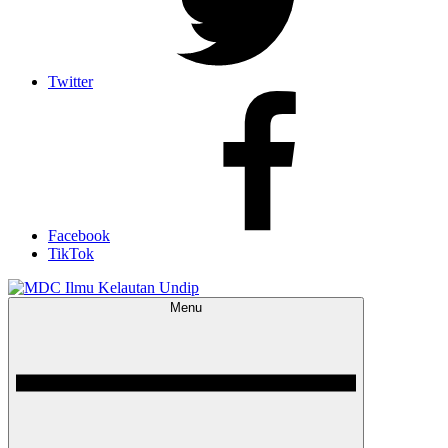
Twitter
Facebook
TikTok
Menu
MDC Ilmu Kelautan Undip
Scientific – Education – Conservation