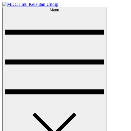
Menu
MDC Ilmu Kelautan Undip
Scientific – Education – Conservation