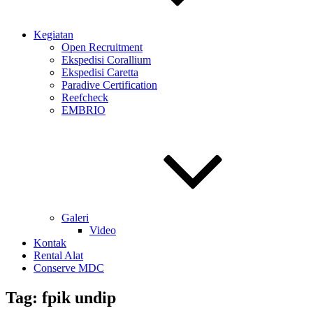
Kegiatan
Open Recruitment
Ekspedisi Corallium
Ekspedisi Caretta
Paradive Certification
Reefcheck
EMBRIO
Galeri
Video
Kontak
Rental Alat
Conserve MDC
Tag:
fpik undip