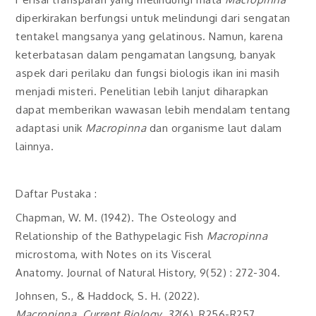
diperkirakan berfungsi untuk melindungi dari sengatan
tentakel mangsanya yang gelatinous. Namun, karena
keterbatasan dalam pengamatan langsung, banyak
aspek dari perilaku dan fungsi biologis ikan ini masih
menjadi misteri. Penelitian lebih lanjut diharapkan
dapat memberikan wawasan lebih mendalam tentang
adaptasi unik
Macropinna
dan organisme laut dalam
lainnya.
Daftar Pustaka :
Chapman, W. M. (1942). The Osteology and
Relationship of the Bathypelagic Fish
Macropinna
microstoma, with Notes on its Visceral
Anatomy. Journal of Natural History, 9(52) : 272-304.
Johnsen, S., & Haddock, S. H. (2022).
Macropinna
.
Current Biology
,
32
(6), R256-R257.