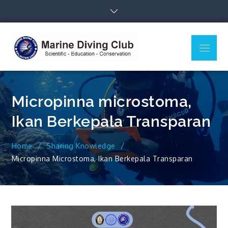
Skip
to
content
Menu
MDC Ilmu
Scientific – Education –
Kelautan
Conservation
Undip
Micropinna microstoma,
Ikan Berkepala Transparan
Home
Sharing Knowledge
Micropinna Microstoma, Ikan Berkepala Transparan