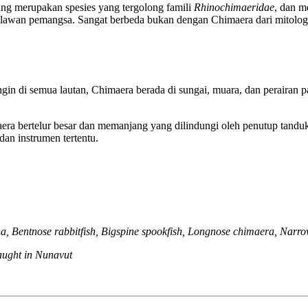
ang merupakan spesies yang tergolong famili
Rhinochimaeridae
, dan m
elawan pemangsa. Sangat berbeda bukan dengan Chimaera dari mitologi
ngin di semua lautan, Chimaera berada di sungai, muara, dan perairan p
maera bertelur besar dan memanjang yang dilindungi oleh penutup tand
an instrumen tertentu.
ana, Bentnose rabbitfish, Bigspine spookfish, Longnose chimaera, Nar
ught in Nunavut