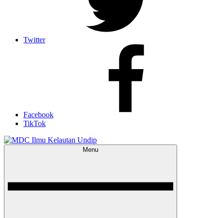
Twitter
Facebook
TikTok
Menu
MDC Ilmu Kelautan Undip
Scientific – Education – Conservation