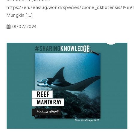
https://en.seaslug.world/species/clione_okhotensis/1969
Mungkin […]
01/02/2024