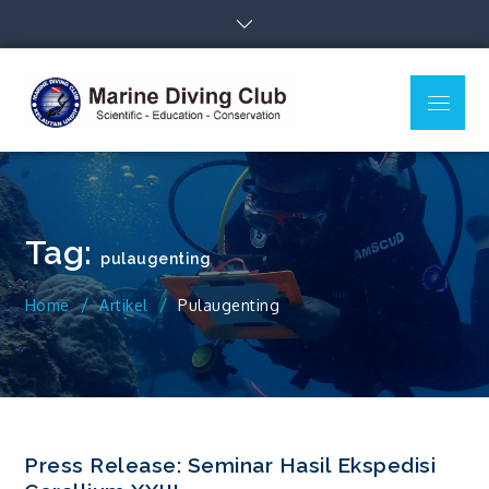
Skip
to
content
Menu
MDC Ilmu
Scientific – Education –
Kelautan
Conservation
Undip
Tag:
pulaugenting
Home
Artikel
Pulaugenting
Press Release: Seminar Hasil Ekspedisi