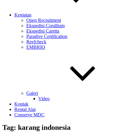
Kegiatan
Open Recruitment
Ekspedisi Corallium
Ekspedisi Caretta
Paradive Certification
Reefcheck
EMBRIO
Galeri
Video
Kontak
Rental Alat
Conserve MDC
Tag:
karang indonesia