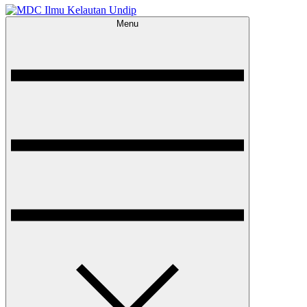
Menu
MDC Ilmu Kelautan Undip
Scientific – Education – Conservation