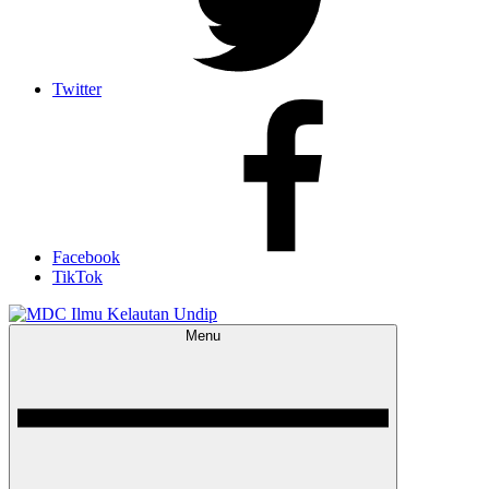
Twitter
Facebook
TikTok
Menu
MDC Ilmu Kelautan Undip
Scientific – Education – Conservation