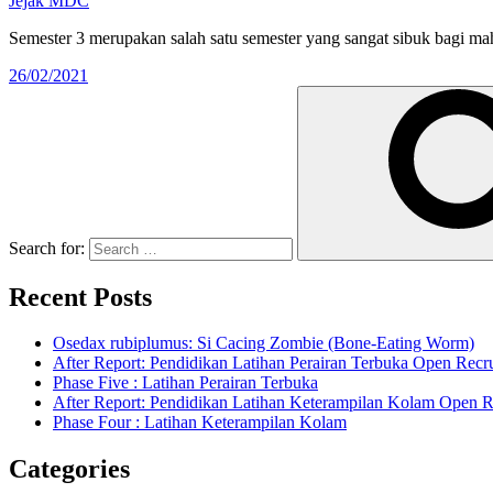
Jejak MDC
Semester 3 merupakan salah satu semester yang sangat sibuk bagi ma
26/02/2021
Search for:
Recent Posts
Osedax rubiplumus: Si Cacing Zombie (Bone-Eating Worm)
After Report: Pendidikan Latihan Perairan Terbuka Open Re
Phase Five : Latihan Perairan Terbuka
After Report: Pendidikan Latihan Keterampilan Kolam Open
Phase Four : Latihan Keterampilan Kolam
Categories