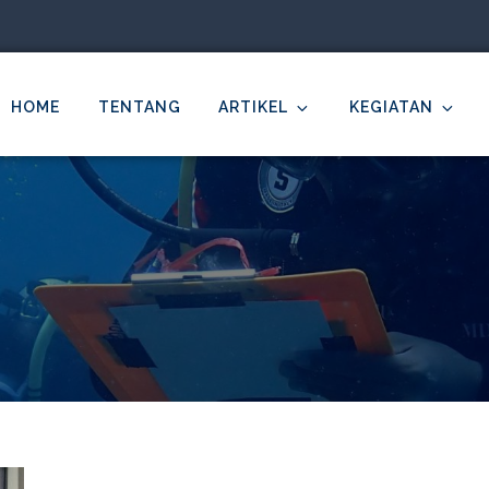
HOME
TENTANG
ARTIKEL
KEGIATAN
MDC Ilmu Kelautan Undip
cientific – Education – Conservation