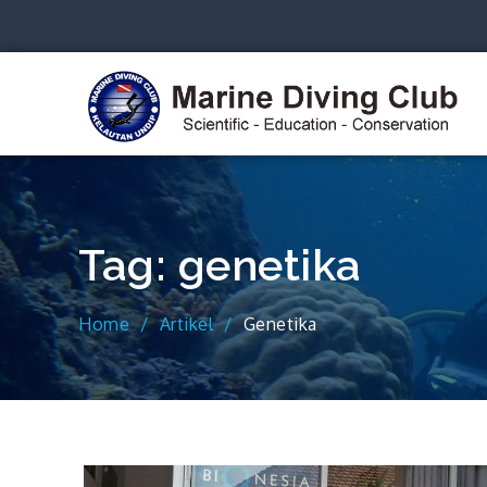
Skip
to
content
S
Tag:
genetika
Home
Artikel
Genetika