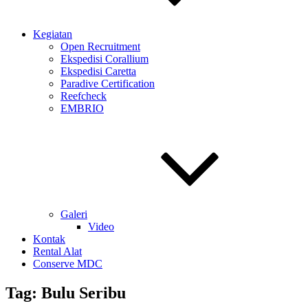
Kegiatan
Open Recruitment
Ekspedisi Corallium
Ekspedisi Caretta
Paradive Certification
Reefcheck
EMBRIO
Galeri
Video
Kontak
Rental Alat
Conserve MDC
Tag:
Bulu Seribu