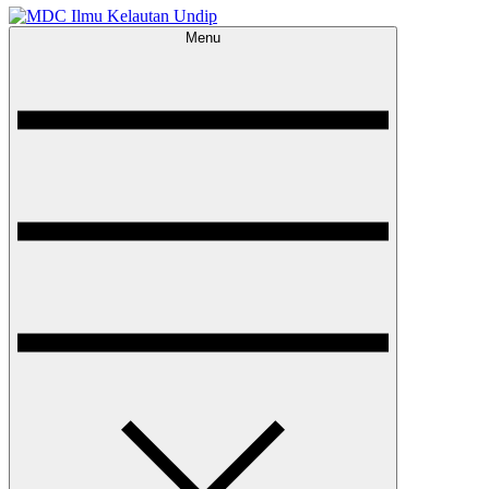
Menu
MDC Ilmu Kelautan Undip
Scientific – Education – Conservation