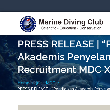
Skip
to
content
S
PRESS RELEASE | “
Akademis Penyela
Recruitment MDC X
Home
Jejak MDC
PRESS RELEASE | “Pendidikan Akademis Penyel