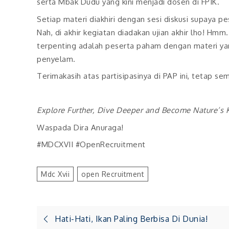
serta Mbak Dudu yang kini menjadi dosen di FPIK.
Setiap materi diakhiri dengan sesi diskusi supaya p
Nah, di akhir kegiatan diadakan ujian akhir lho! Hmm
terpenting adalah peserta paham dengan materi ya
penyelam.
Terimakasih atas partisipasinya di PAP ini, tetap s
Explore Further, Dive Deeper and Become Nature’s 
Waspada Dira Anuraga!
#MDCXVII #OpenRecruitment
Mdc Xvii
Open Recruitment
Post
Hati-Hati, Ikan Paling Berbisa Di Dunia!