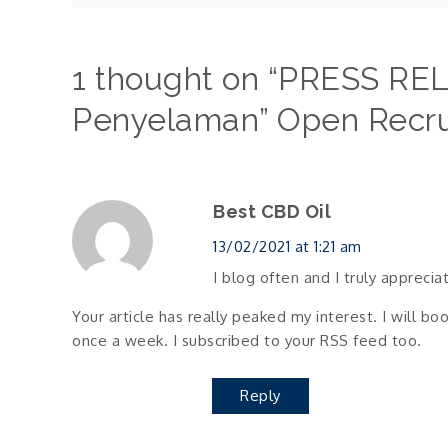
navigation
1 thought on “
PRESS REL
Penyelaman” Open Recr
Best CBD Oil
13/02/2021 at 1:21 am
I blog often and I truly apprecia
Your article has really peaked my interest. I will b
once a week. I subscribed to your RSS feed too.
Reply