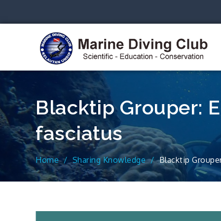
Skip
to
content
S
Blacktip Grouper: 
fasciatus
Home
Sharing Knowledge
Blacktip Groupe