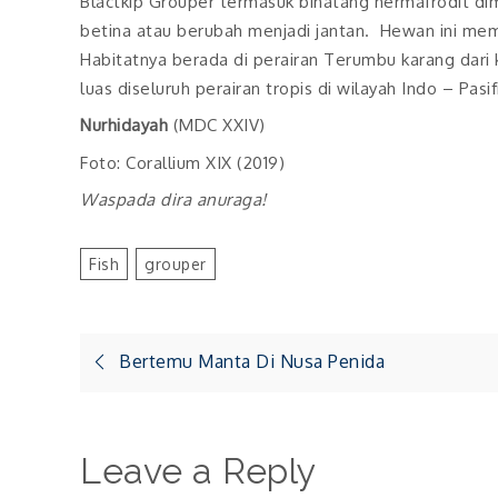
Blactkip Grouper termasuk binatang hermafrodit dim
betina atau berubah menjadi jantan. Hewan ini me
Habitatnya berada di perairan Terumbu karang dari 
luas diseluruh perairan tropis di wilayah Indo – Pasi
Nurhidayah
(MDC XXIV)
Foto: Corallium XIX (2019)
Waspada dira anuraga!
Fish
Grouper
Post
Bertemu Manta Di Nusa Penida
navigation
Leave a Reply