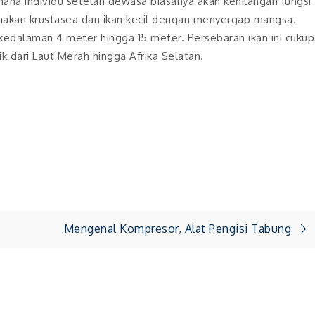
ana individu setelah dewasa biasanya akan kehilangan fungsi
makan krustasea dan ikan kecil dengan menyergap mangsa.
kedalaman 4 meter hingga 15 meter. Persebaran ikan ini cukup
fik dari Laut Merah hingga Afrika Selatan.
Mengenal Kompresor, Alat Pengisi Tabung