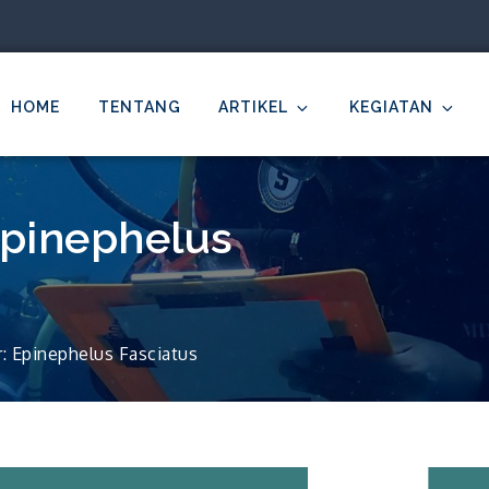
HOME
TENTANG
ARTIKEL
KEGIATAN
MDC Ilmu Kelautan Undip
cientific – Education – Conservation
Epinephelus
r: Epinephelus Fasciatus