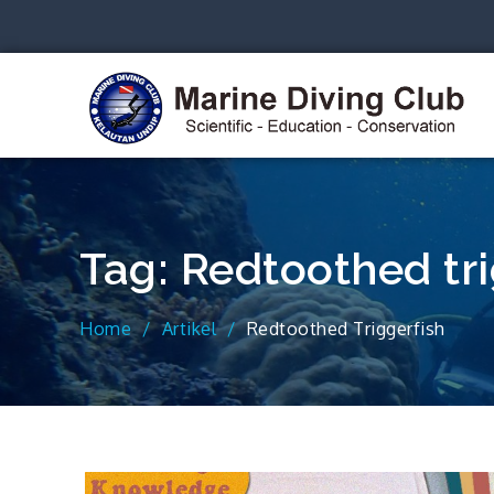
Skip
to
content
S
Tag:
Redtoothed tri
Home
Artikel
Redtoothed Triggerfish