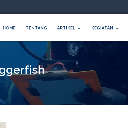
HOME
TENTANG
ARTIKEL
KEGIATAN
MDC Ilmu Kelautan Undip
cientific – Education – Conservation
ggerfish