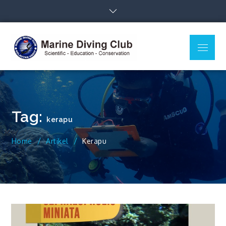
Skip
to
content
Menu
MDC Ilmu
Scientific – Education –
Kelautan
Conservation
Undip
Tag:
kerapu
Home
Artikel
Kerapu