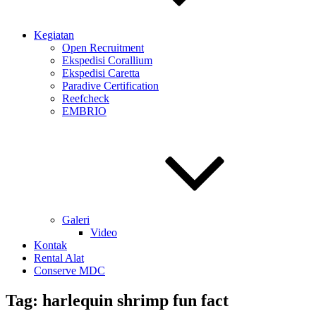
Kegiatan
Open Recruitment
Ekspedisi Corallium
Ekspedisi Caretta
Paradive Certification
Reefcheck
EMBRIO
Galeri
Video
Kontak
Rental Alat
Conserve MDC
Tag:
harlequin shrimp fun fact