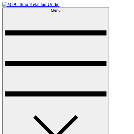
Menu
MDC Ilmu Kelautan Undip
Scientific – Education – Conservation