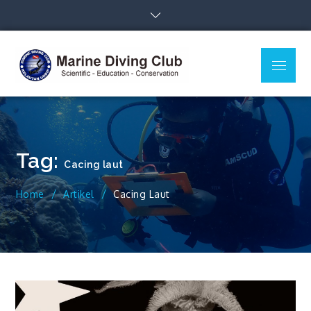
Skip
to
content
Menu
MDC Ilmu
Scientific – Education –
Kelautan
Conservation
Undip
Tag:
Cacing laut
Home
Artikel
Cacing Laut