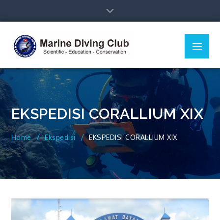
Skip
to
content
Menu
MDC Ilmu
Scientific – Education –
Kelautan
Conservation
Undip
EKSPEDISI CORALLIUM XIX
Home
Ekspedisi
EKSPEDISI CORALLIUM XIX