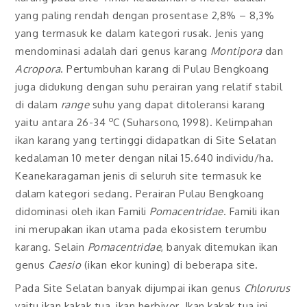
yang paling rendah dengan prosentase 2,8% – 8,3%
yang termasuk ke dalam kategori rusak. Jenis yang
mendominasi adalah dari genus karang
Montipora
dan
Acropora
. Pertumbuhan karang di Pulau Bengkoang
juga didukung dengan suhu perairan yang relatif stabil
di dalam
range
suhu yang dapat ditoleransi karang
o
yaitu antara 26-34
C (Suharsono, 1998). Kelimpahan
ikan karang yang tertinggi didapatkan di Site Selatan
kedalaman 10 meter dengan nilai 15.640 individu/ha.
Keanekaragaman jenis di seluruh site termasuk ke
dalam kategori sedang. Perairan Pulau Bengkoang
didominasi oleh ikan Famili
Pomacentridae
. Famili ikan
ini merupakan ikan utama pada ekosistem terumbu
karang. Selain
Pomacentridae
, banyak ditemukan ikan
genus
Caesio
(ikan ekor kuning) di beberapa site.
Pada Site Selatan banyak dijumpai ikan genus
Chlorurus
yaitu ikan kakak tua, ikan herbivor. Ikan kakak tua ini